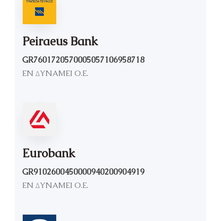
Peiraeus Bank
GR7601720570005057106958718
ΕΝ ΔΥΝΑΜΕΙ Ο.Ε.
Eurobank
GR9102600450000940200904919
ΕΝ ΔΥΝΑΜΕΙ Ο.Ε.