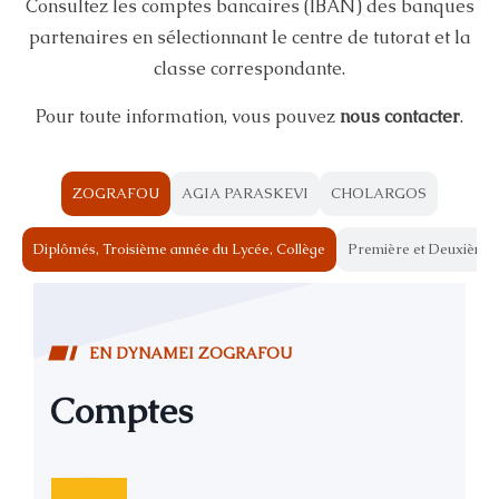
Consultez les comptes bancaires (IBAN) des banques
partenaires en sélectionnant le centre de tutorat et la
classe correspondante.
Pour toute information, vous pouvez
nous contacter
.
ZOGRAFOU
AGIA PARASKEVI
CHOLARGOS
Diplômés, Troisième année du Lycée, Collège
Première et Deuxième 
E
N
D
Y
N
A
M
E
I
Z
O
G
R
A
F
O
U
C
o
m
p
t
e
s