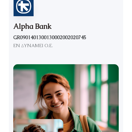
Alpha Bank
GR0901401300130002002020745
ΕΝ ΔΥΝΑΜΕΙ Ο.Ε.
1
3
+
ANS
D'EXPÉRIENCE