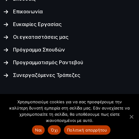
Επικοινωνία
Ευκαιρίες Εργασίας
Οι εγκαταστάσεις μας
Πρόγραμμα Σπουδών
Προγραμματισμός Ραντεβού
Συνεργαζόμενες Τράπεζες
Χρησιμοποιούμε cookies για να σας προσφέρουμε την
καλύτερη δυνατή εμπειρία στη σελίδα μας. Εάν συνεχίσετε να
Copyright © Εν Δυνάμει 2024, All Rights Reserved.
χρησιμοποιείτε τη σελίδα, θα υποθέσουμε πως είστε
Powered by
Techcenter
.
ικανοποιημένοι με αυτό.
Πολιτική απορρήτου
Ναι
Όχι
Πολιτική απορρήτου